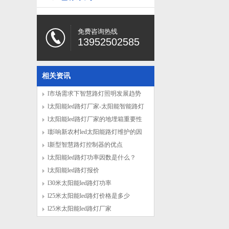
免费咨询热线
13952502585
相关资讯
l市场需求下智慧路灯照明发展趋势
l太阳能led路灯厂家-太阳能智能路灯
施工安装注意
l太阳能led路灯厂家的地埋箱重要性
体现在哪里
l影响新农村led太阳能路灯维护的因
素有哪些
l新型智慧路灯控制器的优点
l太阳能led路灯功率因数是什么？
l太阳能led路灯报价
l30米太阳能led路灯功率
l25米太阳能led路灯价格是多少
l25米太阳能led路灯厂家