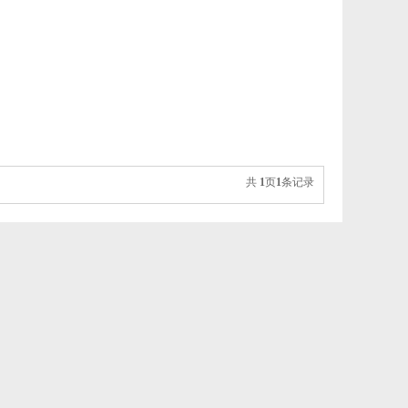
共
1
页
1
条记录